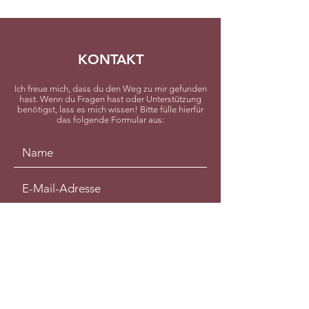
KONTAKT
Ich freue mich, dass du den Weg zu mir gefunden
hast. Wenn du Fragen hast oder Unterstützung
benötigst, lass es mich wissen! Bitte fülle hierfür
das folgende Formular aus: