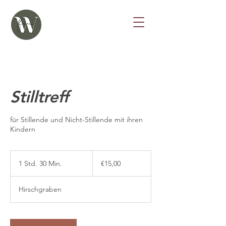
Stilltreff
für Stillende und Nicht-Stillende mit ihren
Kindern
€15,00
1 Std. 30 Min.
1
€15,00
S
t
Hirschgraben
d
3
0
M