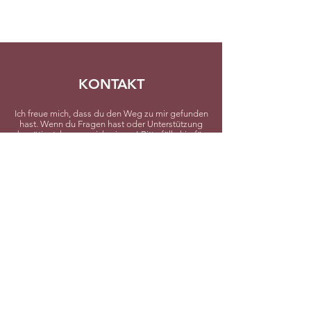
KONTAKT
Ich freue mich, dass du den Weg zu mir gefunden
hast. Wenn du Fragen hast oder Unterstützung
benötigst, lass es mich wissen! Bitte fülle hierfür
das folgende Formular aus: