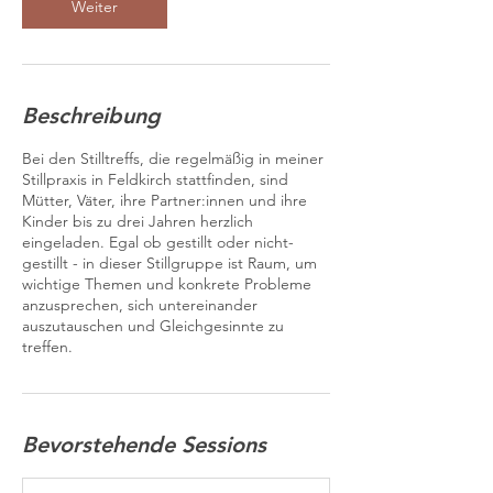
Weiter
i
n
.
Beschreibung
Bei den Stilltreffs, die regelmäßig in meiner
Stillpraxis in Feldkirch stattfinden, sind
Mütter, Väter, ihre Partner:innen und ihre
Kinder bis zu drei Jahren herzlich
eingeladen. Egal ob gestillt oder nicht-
gestillt - in dieser Stillgruppe ist Raum, um
wichtige Themen und konkrete Probleme
anzusprechen, sich untereinander
auszutauschen und Gleichgesinnte zu
treffen.
Bevorstehende Sessions